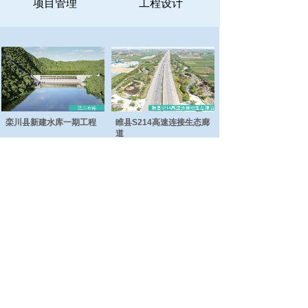
项目管理
工程设计
栾川县新建水库一期工程
睢县S214高速连接生态廊
道
汉梁文化公园工程
日月河工程
总部地址：商丘市睢阳区神火大道与珠江路交叉
口联合大厦九楼
电话：0370-3637866
郑州地址：郑州市金水区金水东路圃田西路西南