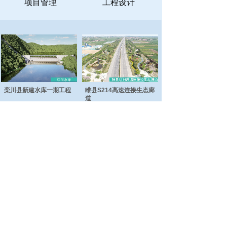
项目管理
工程设计
栾川县新建水库一期工程
睢县S214高速连接生态廊
道
汉梁文化公园工程
日月河工程
总部地址：商丘市睢阳区神火大道与珠江路交叉
口联合大厦九楼
电话：0370-3637866
郑州地址：郑州市金水区金水东路圃田西路西南