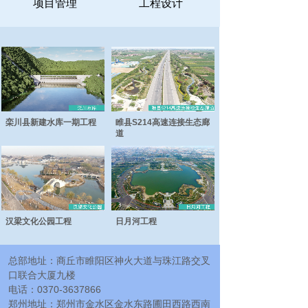
项目管理
工程设计
栾川县新建水库一期工程
睢县S214高速连接生态廊
道
汉梁文化公园工程
日月河工程
总部地址：商丘市睢阳区神火大道与珠江路交叉
口联合大厦九楼
电话：0370-3637866
郑州地址：郑州市金水区金水东路圃田西路西南