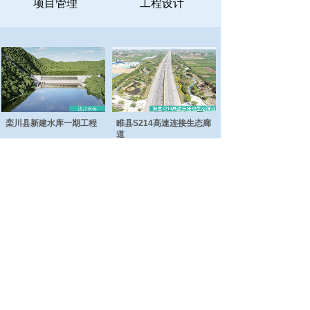
项目管理
工程设计
栾川县新建水库一期工程
睢县S214高速连接生态廊
道
汉梁文化公园工程
日月河工程
总部地址：商丘市睢阳区神火大道与珠江路交叉
口联合大厦九楼
电话：0370-3637866
郑州地址：郑州市金水区金水东路圃田西路西南