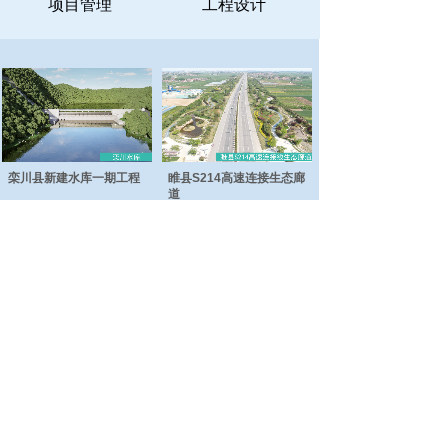
项目管理
工程设计
栾川县新建水库一期工程
睢县S214高速连接生态廊
道
汉梁文化公园工程
日月河工程
总部地址：商丘市睢阳区神火大道与珠江路交叉
口联合大厦九楼
电话：0370-3637866
郑州地址：郑州市金水区金水东路圃田西路西南