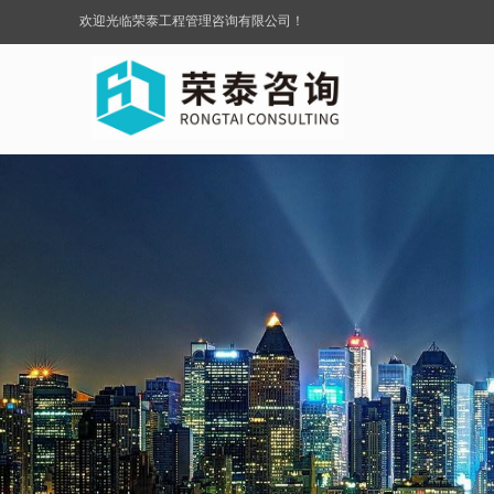
欢迎光临荣泰工程管理咨询有限公司！