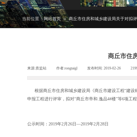
当前位置：
网站首页
商丘市住房和城乡建设局关于对拟评
⊙
商丘市住
来源:
质监站
|
作者:
rongtaigl
|
发布时间:
2019-02-26
|
219
根据商丘市住房和城乡建设局《商丘市建设工程“建设杯
申报工程进行评审，拟对“商丘市帝和.逸品4#楼”等6项
公示时间：2019年2月26日—2019年2月28日