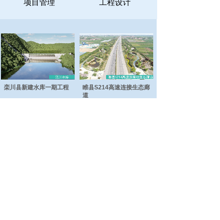
项目管理
工程设计
栾川县新建水库一期工程
睢县S214高速连接生态廊
道
汉梁文化公园工程
日月河工程
总部地址：商丘市睢阳区神火大道与珠江路交叉
口联合大厦九楼
电话：0370-3637866
郑州地址：郑州市金水区金水东路圃田西路西南