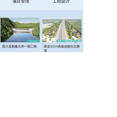
项目管理
工程设计
栾川县新建水库一期工程
睢县S214高速连接生态廊
道
汉梁文化公园工程
日月河工程
总部地址：商丘市睢阳区神火大道与珠江路交叉
口联合大厦九楼
电话：0370-3637866
郑州地址：郑州市金水区金水东路圃田西路西南