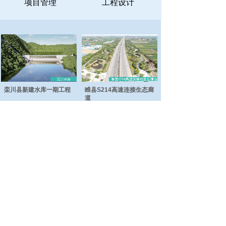
项目管理
工程设计
栾川县新建水库一期工程
睢县S214高速连接生态廊
道
汉梁文化公园工程
日月河工程
总部地址：商丘市睢阳区神火大道与珠江路交叉
口联合大厦九楼
电话：0370-3637866
郑州地址：郑州市金水区金水东路圃田西路西南