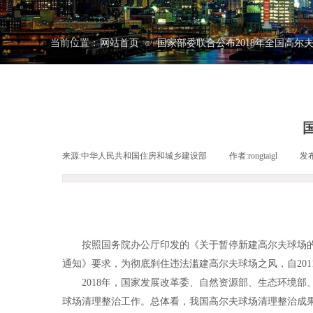
当前位置：
网站首页
国家部委联合公布2018年全国高尔
⊙
来源:
中华人民共和国住房和城乡建设部
|
作者:
rongtaigl
|
发
按照国务院办公厅印发的《关于暂停新建高尔夫球场的通知
通知》要求，为彻底刹住违法滥建高尔夫球场之风，自20
2018年，国家发展改革委、自然资源部、生态环境部
球场清理整治工作。总体看，我国高尔夫球场清理整治成