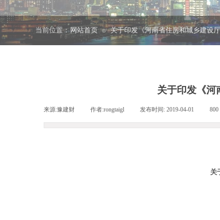
当前位置：
网站首页
关于印发《河南省住房和城乡建设厅
⊙
关于印发《河
来源:
豫建财
|
作者:
rongtaigl
|
发布时间:
2019-04-01
|
800
关