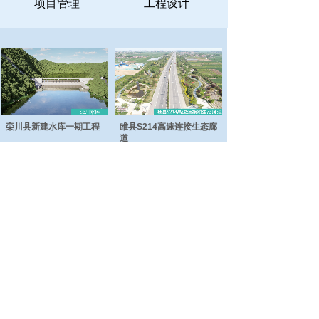
项目管理
工程设计
栾川县新建水库一期工程
睢县S214高速连接生态廊
道
汉梁文化公园工程
日月河工程
总部地址：商丘市睢阳区神火大道与珠江路交叉
口联合大厦九楼
电话：0370-3637866
郑州地址：郑州市金水区金水东路圃田西路西南