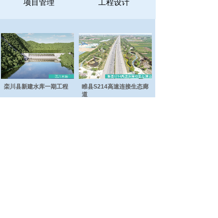
项目管理
工程设计
栾川县新建水库一期工程
睢县S214高速连接生态廊
道
汉梁文化公园工程
日月河工程
总部地址：商丘市睢阳区神火大道与珠江路交叉
口联合大厦九楼
电话：0370-3637866
郑州地址：郑州市金水区金水东路圃田西路西南